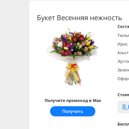
Букет Весенняя нежность
Соста
Тюльп
Ирис 
Альст
Эусто
Зеле
Офор
Стои
Получите промокод в Max
8
Получить
Беспл