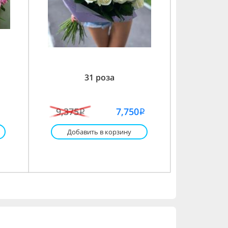
31 роза
9,375
7,750
i
i
Добавить в корзину