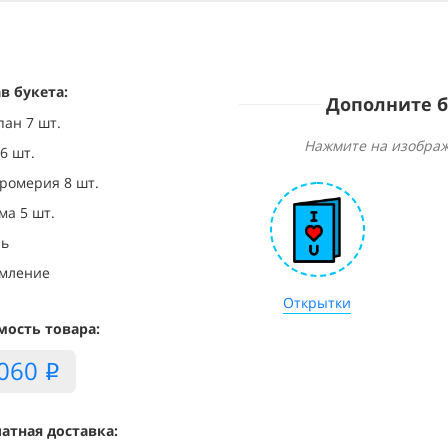
в букета:
Дополните 
ан 7 шт.
Нажмите на изображ
6 шт.
ромерия 8 шт.
ма 5 шт.
нь
мление
Открытки
мость товара:
,060
i
атная доставка: