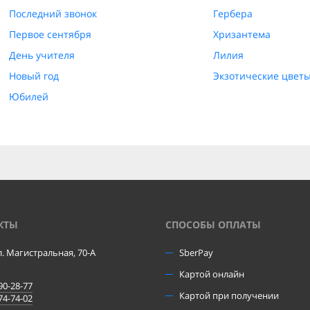
Последний звонок
Гербера
Первое сентября
Хризантема
День учителя
Лилия
Новый год
Экзотические цвет
Юбилей
КТЫ
CПОСОБЫ ОПЛАТЫ
ул. Магистральная, 70-А
SberPay
Картой онлайн
90-28-77
Картой при получении
74-74-02