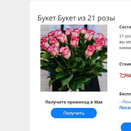
Букет Букет из 21 розы
Соста
21 ро
вы мо
комме
Стои
7,75
Беспл
- Лен
Получите промокод в Max
Пока
Получить