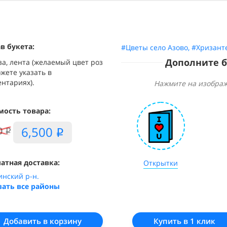
в букета:
#Цветы село Азово
,
#Хризант
Дополните 
за, лента (желаемый цвет роз
жете указать в
нтариях).
Нажмите на изображ
мость товара:
6,500
0
i
i
атная доставка:
Открытки
инский р-н.
зать все районы
Добавить в корзину
Купить в 1 клик