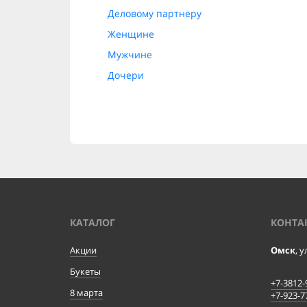
Деловому партнеру
Женщине
Мужчине
Дочери
КАТАЛОГ
КОНТА
Акции
Омск
, 
Букеты
+7-3812-
8 марта
+7-923-7