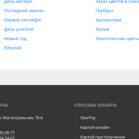
День матери
Заказ цветов в Омс
Последний звонок
Гербера
Первое сентября
Хризантема
День учителя
Лилия
Новый год
Экзотические цвет
Юбилей
КТЫ
CПОСОБЫ ОПЛАТЫ
ул. Магистральная, 70-А
SberPay
Картой онлайн
90-28-77
Картой при получении
74-74-02