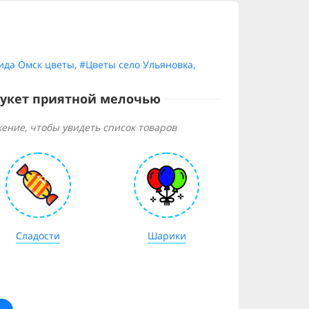
ида Омск цветы
,
#Цветы село Ульяновка
,
букет приятной мелочью
ение, чтобы увидеть список товаров
Сладости
Шарики