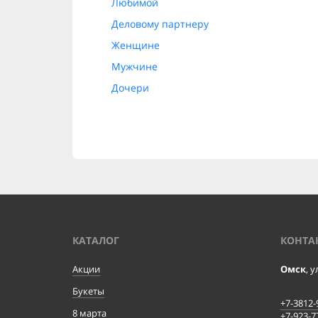
Любимой
Деловому партнеру
Женщине
Мужчине
Дочери
КАТАЛОГ
КОНТА
Акции
Омск
, 
Букеты
+7-3812-
8 марта
+7-923-7