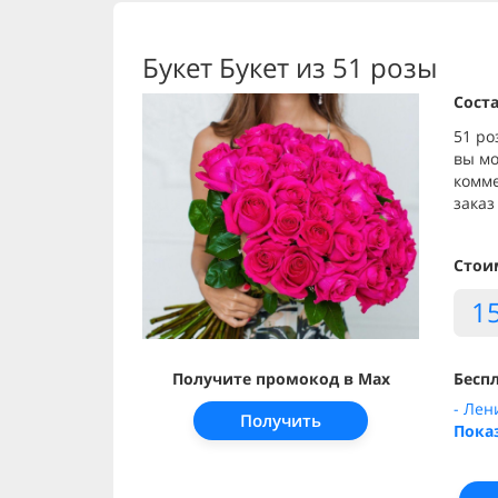
Букет Букет из 51 розы
Соста
51 ро
вы мо
комм
заказ 
Стои
1
Получите промокод в Max
Беспл
- Лен
Получить
Пока