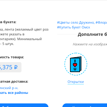
в букета:
#Цветы село Дружино
,
#Флор
#Купить букет Омск
за, лента (желаемый цвет роз
Дополните 
жете указать в
ентариях). Минимальный
- 5 штук.
Нажмите на изображ
мость товара:
5,375
i
атная доставка:
Открытки
инский р-н.
зать все районы