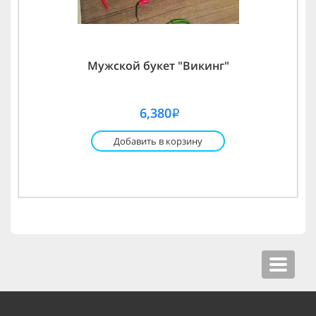
Мужской букет "Викинг"
6,380
i
Добавить в корзину
Toggle
navigat