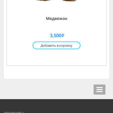
Медвежок
3,500
i
Добавить в корзину
Toggle
navigat