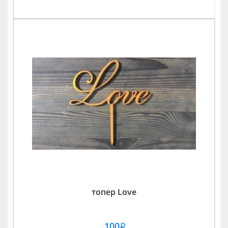
топер Love
100
i