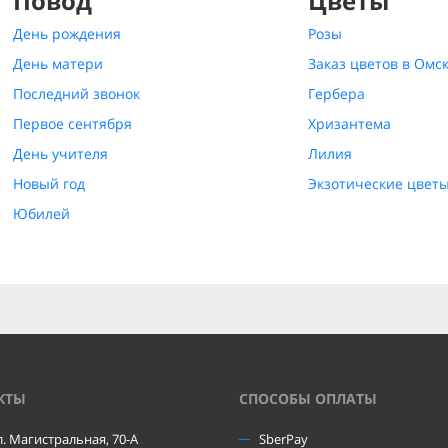
Повод
Цветы
День рождения
Розы
День матери
Заказ цветов в Омс
Последний звонок
Гербера
Первое сентября
Хризантема
День учителя
Лилия
Новый год
Экзотические цвет
Юбилей
КТЫ
CПОСОБЫ ОПЛАТЫ
ул. Магистральная, 70-А
SberPay