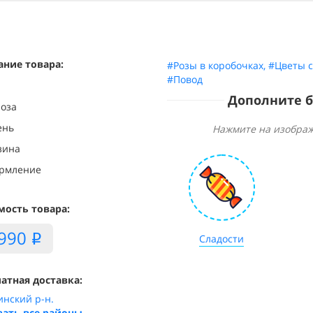
ание товара:
#Розы в коробочках
,
#Цветы с
#Повод
Дополните 
роза
лень
Нажмите на изображ
рзина
ормление
мость товара:
,990
i
Сладости
атная доставка:
инский р-н.
зать все районы