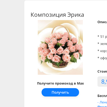
Композиция Эрика
Опис
* 51 
* зе
* ко
* оф
Стои
8
Получите промокод в Max
Получить
Беспл
- Лен
Пока