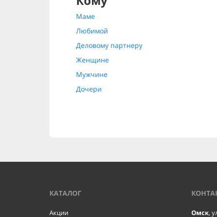
Кому
Маме
Любимой
Деловому партнеру
Женщине
Мужчине
Дочери
КАТАЛОГ
КОНТА
Акции
Омск
, 