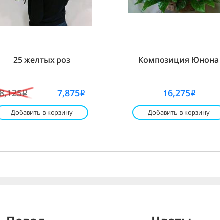
25 желтых роз
Композиция Юнона
8,125
7,875
16,275
i
i
i
Добавить в корзину
Добавить в корзину