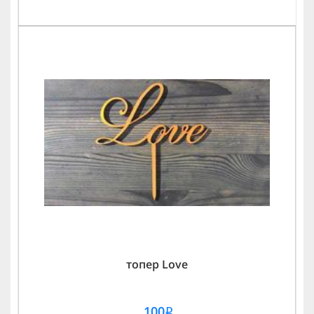
топер Love
100
i