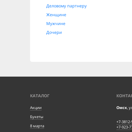
Деловому партнеру
Женщине
Мужчине
Дочери
КАТАЛОГ
КОНТА
Акции
Омск
, 
Букеты
+7-3812-
8 марта
+7-923-7