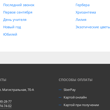
Последний звонок
Гербера
Первое сентября
Хризантема
День учителя
Лилия
Новый год
Экзотические цвет
Юбилей
КТЫ
CПОСОБЫ ОПЛАТЫ
ул. Магистральная, 70-А
SberPay
Картой онлайн
90-28-77
Картой при получении
74-74-02