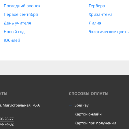
Последний звонок
Гербера
Первое сентября
Хризантема
День учителя
Лилия
Новый год
Экзотические цвет
Юбилей
КТЫ
CПОСОБЫ ОПЛАТЫ
ул. Магистральная, 70-А
SberPay
Картой онлайн
90-28-77
Картой при получении
74-74-02