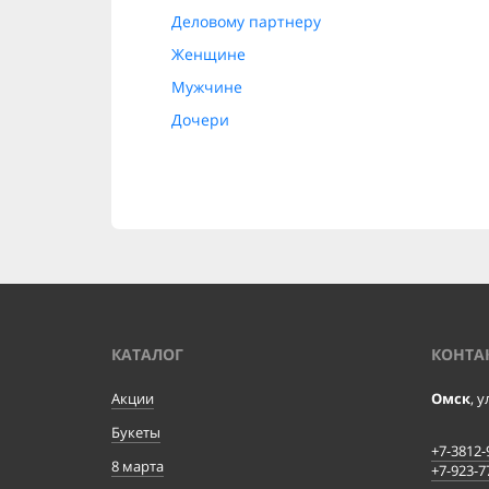
Деловому партнеру
Женщине
Мужчине
Дочери
КАТАЛОГ
КОНТА
Акции
Омск
, 
Букеты
+7-3812-
8 марта
+7-923-7