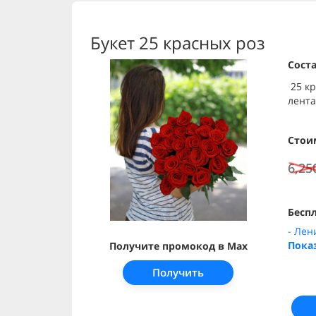
Букет 25 красных роз
Соста
25 кр
лента
Стои
6,25
Беспл
- Лен
Пока
Получите промокод в Max
Получить