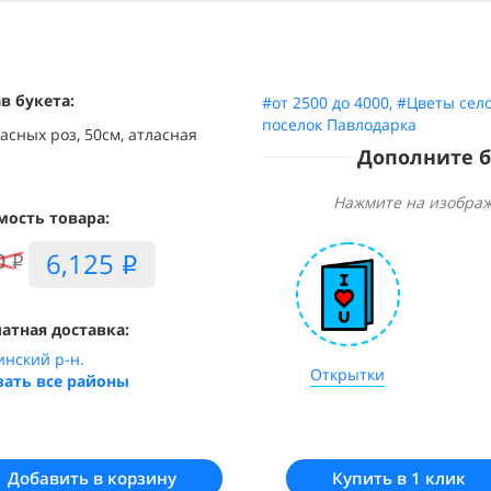
в букета:
#от 2500 до 4000
,
#Цветы село
поселок Павлодарка
асных роз, 50см,
атласная
Дополните 
Нажмите на изображ
мость товара:
6,125
0
i
i
атная доставка:
инский р-н.
Открытки
зать все районы
Добавить в корзину
Купить в 1 клик