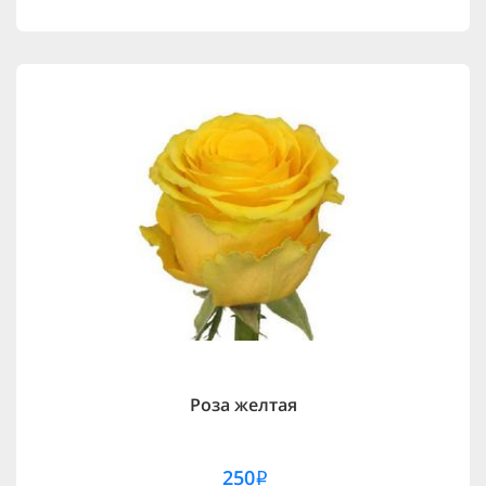
Роза желтая
250
i