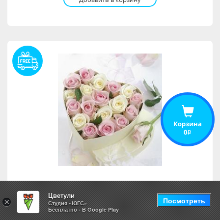
Корзина
0
i
Композиция Инесса
Цветули
Посмотреть
×
Студия «ЮГС»
Бесплатно - В Google Play