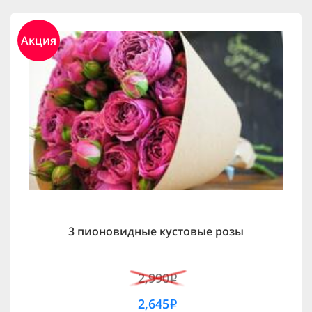
Акция
3 пионовидные кустовые розы
2,990
i
2,645
i