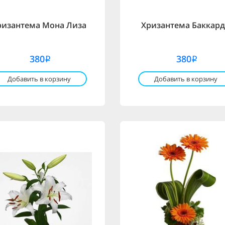
ризантема Мона Лиза
Хризантема Баккар
380
380
i
i
Добавить в корзину
Добавить в корзину