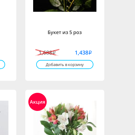
Букет из 5 роз
1,688
1,438
i
i
Добавить в корзину
Акция