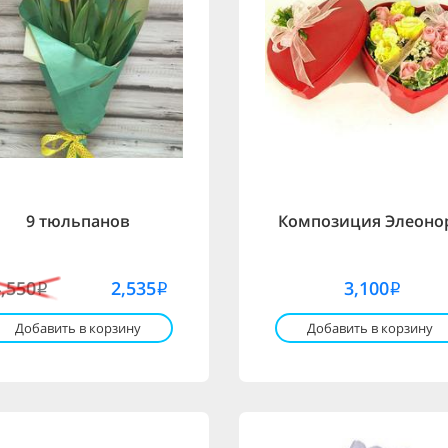
9 тюльпанов
Композиция Элеоно
4,550
2,535
3,100
i
i
i
Добавить в корзину
Добавить в корзину