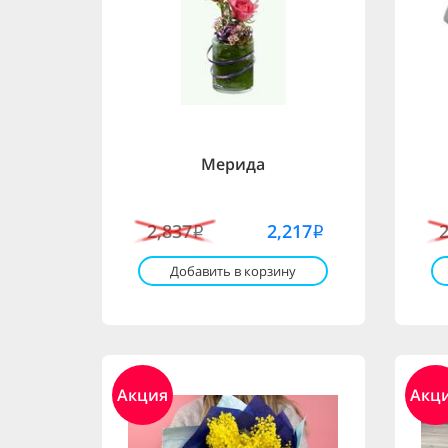
Мерида
2,837
2,217
i
i
Добавить в корзину
Акция
Акц