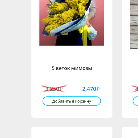
5 веток мимозы
3,250
2,470
i
i
Добавить в корзину