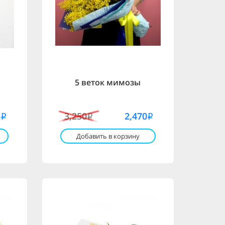
и
5 веток мимозы
5
3,250
2,470
i
i
i
Добавить в корзину