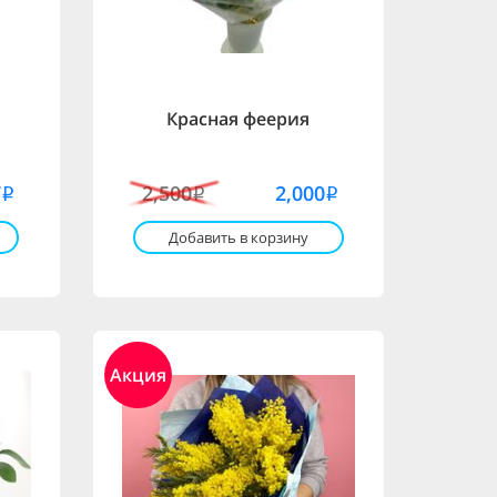
Красная феерия
7
2,500
2,000
i
i
i
Добавить в корзину
Акция