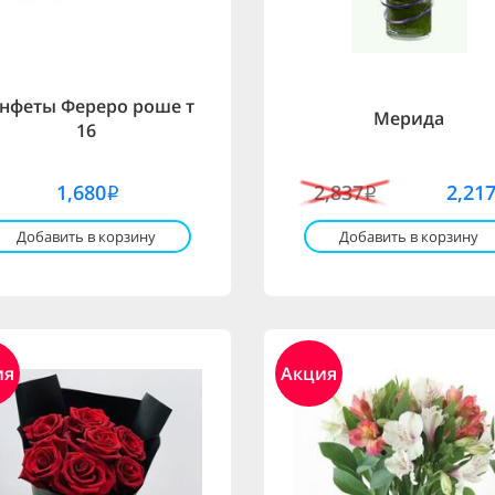
нфеты Фереро роше т
Мерида
16
1,680
2,837
2,21
i
i
Добавить в корзину
Добавить в корзину
ия
Акция