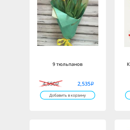
9 тюльпанов
К
4,550
2,535
i
i
Добавить в корзину