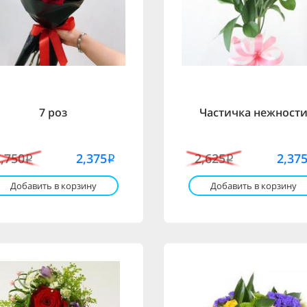
7 роз
Частичка нежност
2,750
2,375
2,625
2,37
i
i
i
Добавить в корзину
Добавить в корзину