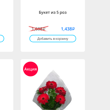
Букет из 5 роз
1,688
1,438
i
i
Добавить в корзину
Акция