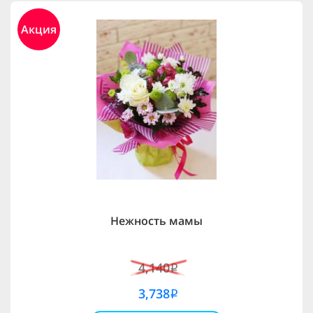
Акция
Нежность мамы
4,140
i
3,738
i