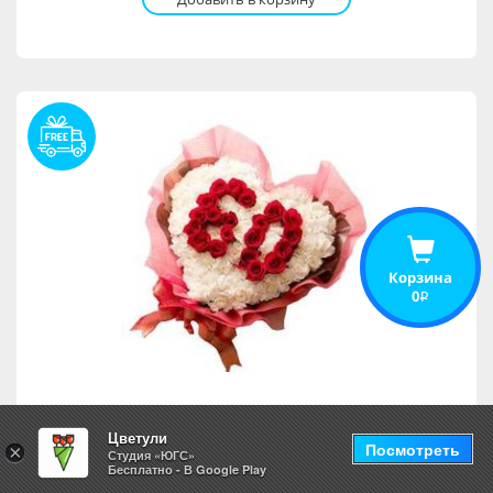
Корзина
0
i
Композиция "60"
Цветули
Посмотреть
×
Студия «ЮГС»
Бесплатно - В Google Play