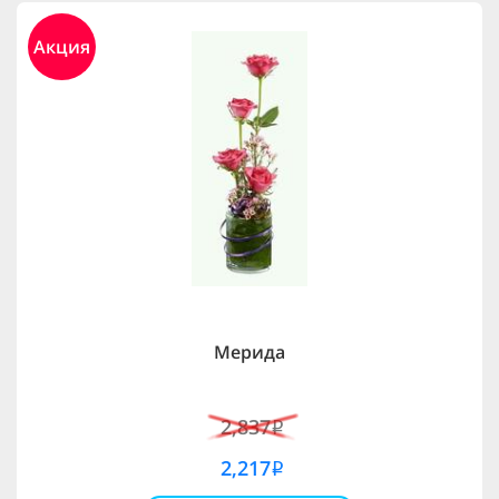
Акция
Мерида
2,837
i
2,217
i