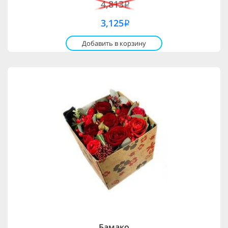
4,813
i
3,125
i
Добавить в корзину
Бамако