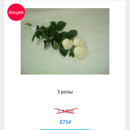
Акция
3 розы
1,125
i
875
i