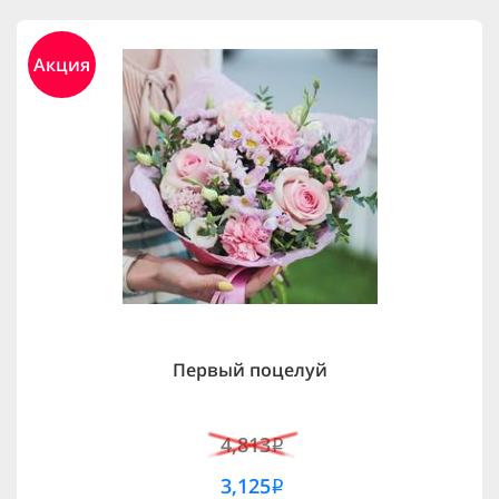
Акция
Первый поцелуй
4,813
i
3,125
i