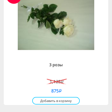
3 розы
1,125
i
875
i
Добавить в корзину