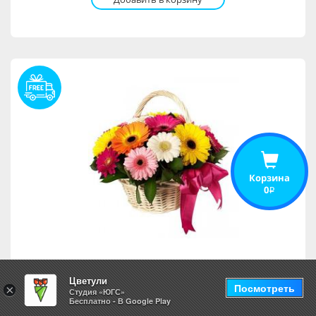
Корзина
0
i
Атланта
Цветули
Посмотреть
×
Студия «ЮГС»
Бесплатно - В Google Play