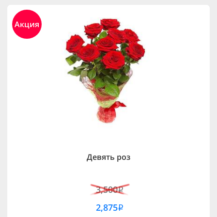
Акция
Девять роз
3,500
i
2,875
i