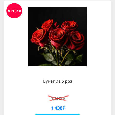
Акция
Букет из 5 роз
1,688
i
1,438
i