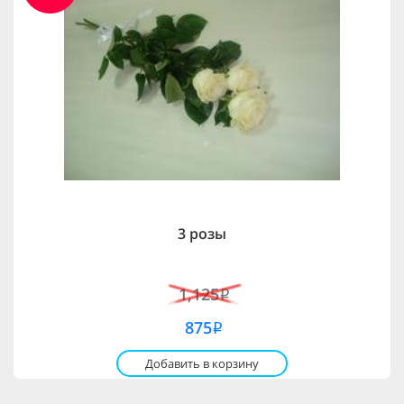
3 розы
1,125
i
875
i
Добавить в корзину