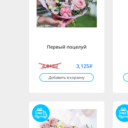
Первый поцелуй
4,813
3,125
i
i
Добавить в корзину