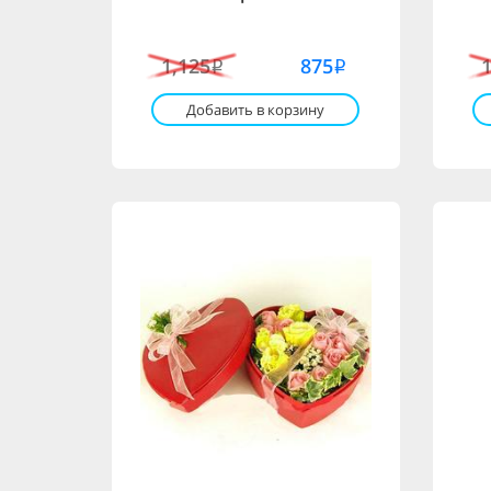
1,125
875
i
i
Добавить в корзину