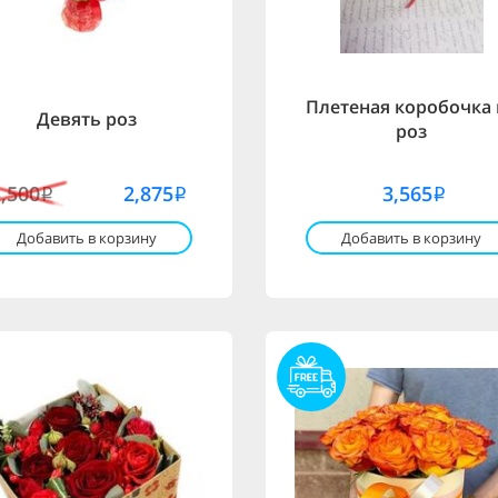
Плетеная коробочка 
Девять роз
роз
3,500
2,875
3,565
i
i
i
Добавить в корзину
Добавить в корзину