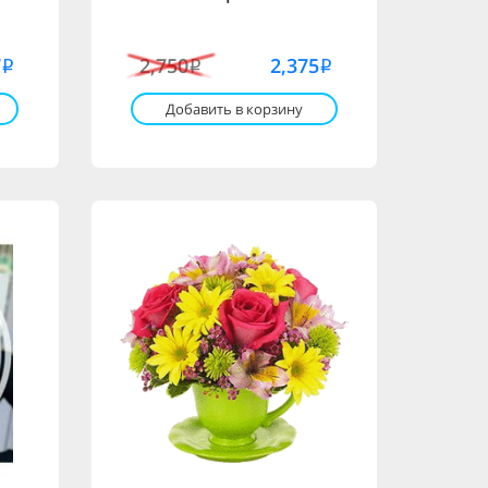
7
2,750
2,375
i
i
i
Добавить в корзину