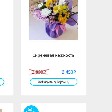
Сиреневая нежность
3,853
3,450
i
i
Добавить в корзину