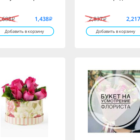
1,688
1,438
2,837
2,21
i
i
i
Добавить в корзину
Добавить в корзину