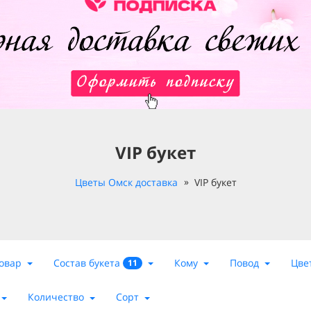
VIP букет
Цветы Омск доставка
VIP букет
Состав букета
овар
Кому
Повод
Цве
11
Количество
Сорт