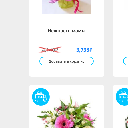
Нежность мамы
4,140
3,738
i
i
Добавить в корзину