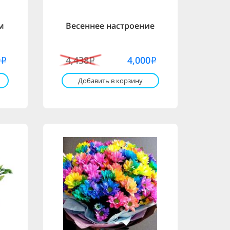
м
Весеннее настроение
0
4,438
4,000
i
i
i
Добавить в корзину