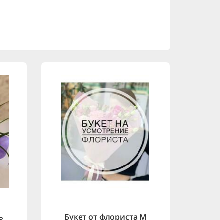
ь
Букет от флориста M