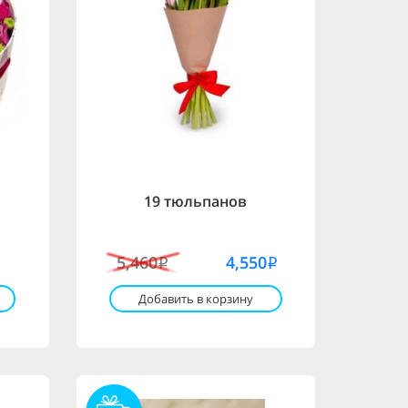
19 тюльпанов
5,460
4,550
i
i
Добавить в корзину