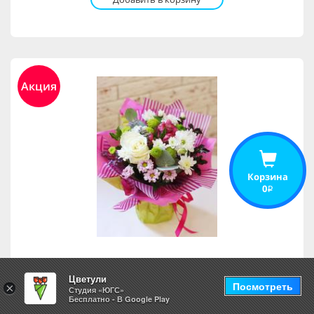
Акция
Корзина
0
i
Нежность мамы
Цветули
Посмотреть
×
Студия «ЮГС»
Бесплатно - В Google Play