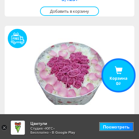
Добавить в корзину
Корзина
0
i
Композиция Джулия
Цветули
Посмотреть
×
Студия «ЮГС»
Бесплатно - В Google Play