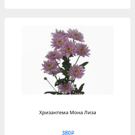
Хризантема Мона Лиза
380
i