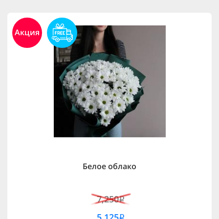
Акция
Белое облако
7,250
i
5,125
i