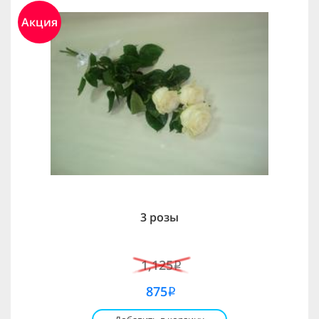
Акция
3 розы
1,125
i
875
i