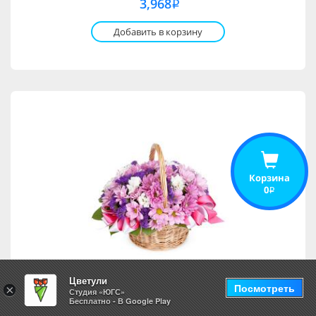
3,968
i
Добавить в корзину
Корзина
0
i
Цветули
Посмотреть
×
Студия «ЮГС»
Бесплатно - В Google Play
Палермо