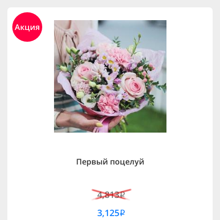
Акция
Первый поцелуй
4,813
i
3,125
i