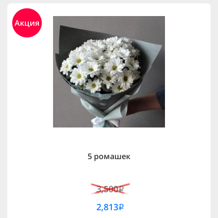
Акция
5 ромашек
3,500
i
2,813
i