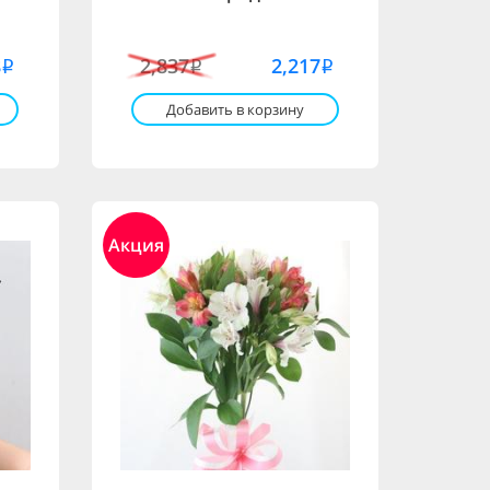
8
2,837
2,217
i
i
i
Добавить в корзину
Акция