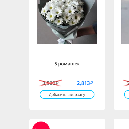
5 ромашек
3,500
2,813
i
i
Добавить в корзину