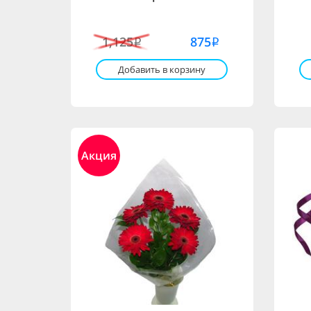
1,125
875
i
i
Добавить в корзину
Акция