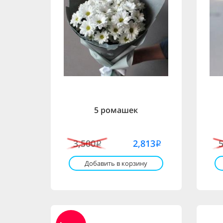
5 ромашек
3,500
2,813
i
i
Добавить в корзину