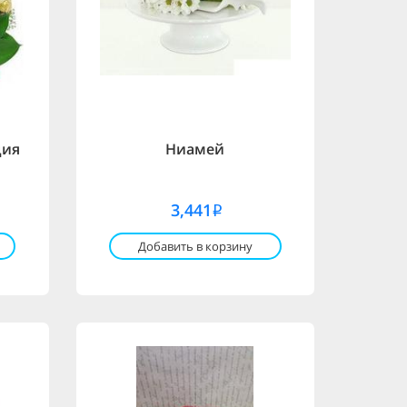
ция
Ниамей
3,441
i
Добавить в корзину