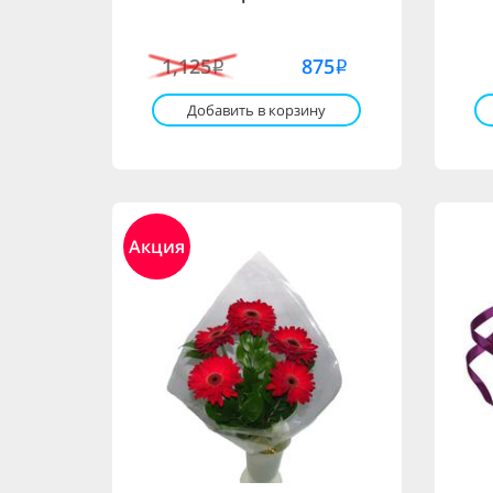
1,125
875
i
i
Добавить в корзину
Акция