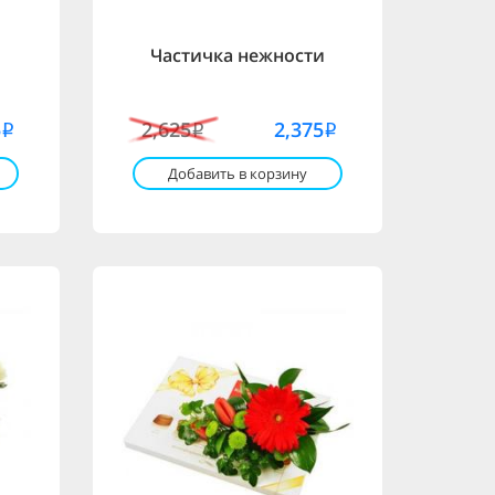
Частичка нежности
5
2,625
2,375
i
i
i
Добавить в корзину