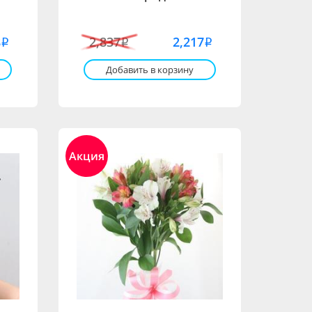
8
2,837
2,217
i
i
i
Добавить в корзину
Акция