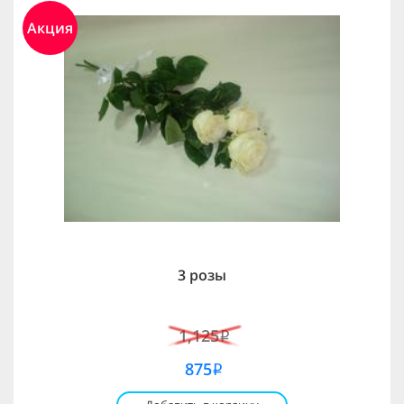
Акция
3 розы
1,125
i
875
i