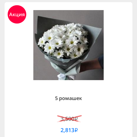
Акция
5 ромашек
3,500
i
2,813
i