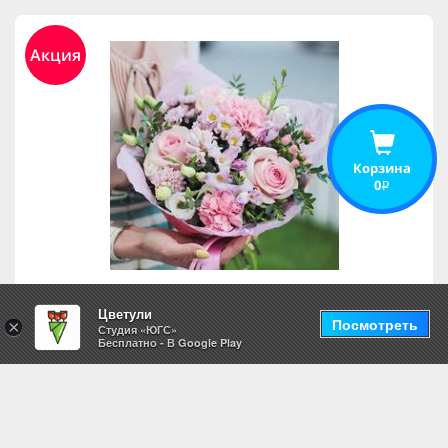
Акция
Корзина
0
i
Цветули
Посмотреть
×
Первый поцелуй
Студия «ЮГС»
Бесплатно - В Google Play
4,813
i
3,125
i