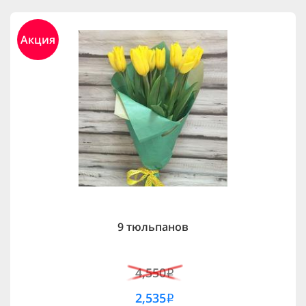
Акция
9 тюльпанов
4,550
i
2,535
i