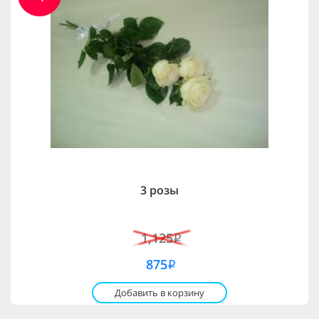
3 розы
1,125
i
875
i
Добавить в корзину