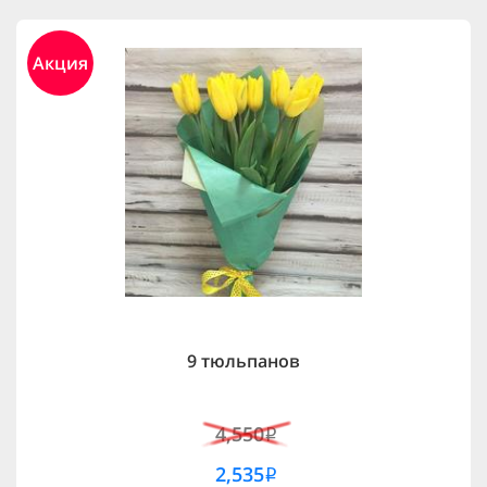
Акция
9 тюльпанов
4,550
i
2,535
i