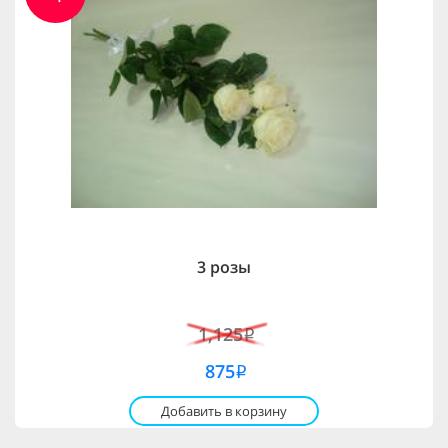
3 розы
1,125
i
875
i
Добавить в корзину