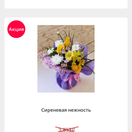
Акция
Сиреневая нежность
3,853
i