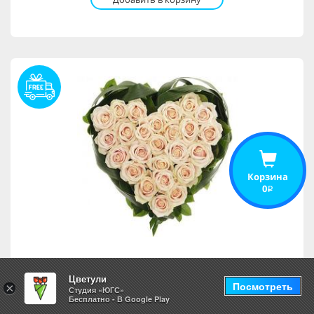
Корзина
0
i
Композиция Лолита
Цветули
Посмотреть
×
Студия «ЮГС»
Бесплатно - В Google Play